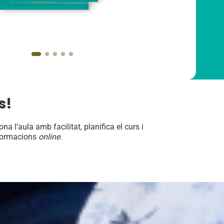
s!
a l’aula amb facilitat, planifica el curs i
 formacions
online
.