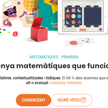
MATEMÀTIQUES · PRIMÀRIA
enya matemàtiques que funci
atives
,
contextualitzades
i
lúdiques
.
El 66 % dels alumnes que 
alt o avançat
.
Consulta l’informe
.
COMENCEM?
VEURE VÍDEO