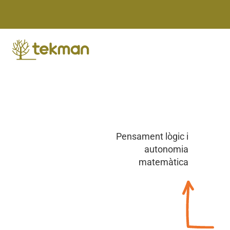
Skip
to
content
Pensament lògic i
autonomia
matemàtica