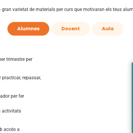
 gran varietat de materials per curs que motivaran els teus alu
Alumnes
Docent
Aula
er trimestre per
 practicar, repassar,
ador per fer
 activitats
mb accés a