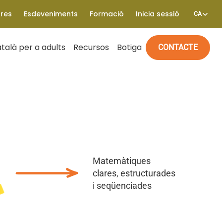
tres
Esdeveniments
Formació
Inicia sessió
CA
talà per a adults
Recursos
Botiga
CONTACTE
Matemàtiques
clares, estructurades
i seqüenciades