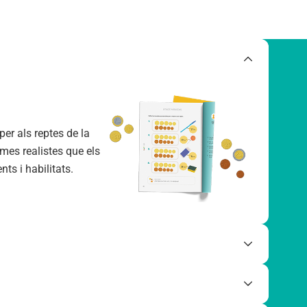
er als reptes de la
emes realistes que els
ts i habilitats.