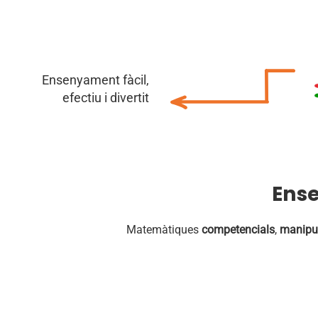
Ensenyament fàcil,
efectiu i divertit
Ens
Matemàtiques
competencials
,
manipul