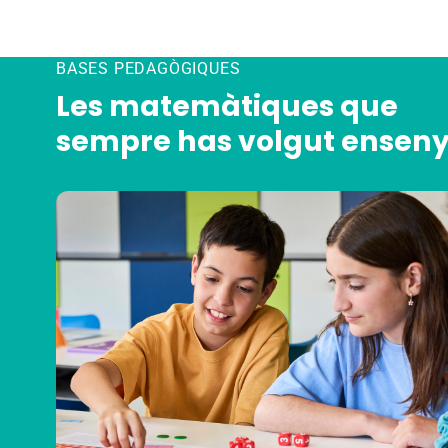
BASES PEDAGÒGIQUES
Les matemàtiques que
sempre has volgut ensen