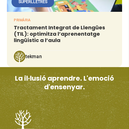
SUPERLLETRES
PRIMÀRIA
Tractament Integrat de Llengües
(TIL): optimitza l’aprenentatge
lingüístic a l’aula
tekman
La il·lusió aprendre. L'emoció
d'ensenyar.