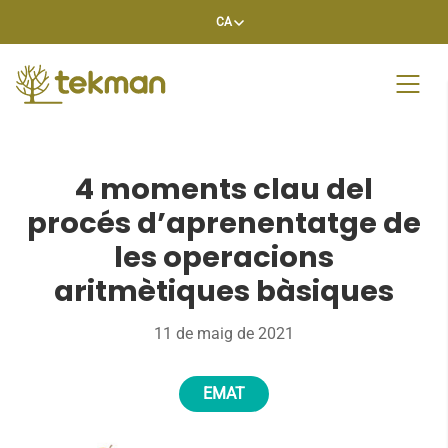
Skip
CA
to
content
4 moments clau del
procés d’aprenentatge de
les operacions
aritmètiques bàsiques
11 de maig de 2021
EMAT