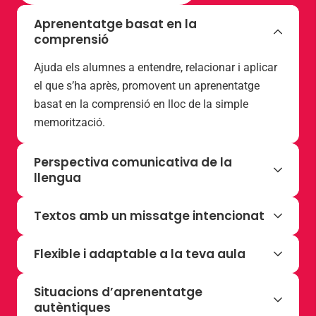
Aprenentatge basat en la
comprensió
Ajuda els alumnes a entendre, relacionar i aplicar
el que s’ha après, promovent un aprenentatge
basat en la comprensió en lloc de la simple
memorització.
Perspectiva comunicativa de la
llengua
Un enfocament dels aprenentatges centrat en el
Textos amb un missatge intencionat
desenvolupament de les habilitats lingüístiques
necessàries per participar en situacions
Els textos del programa tenen una intenció
Flexible i adaptable a la teva aula
comunicatives amb qualsevol finalitat.
comunicativa i transmeten un missatge que
l’alumnat ha d’identificar, interpretar i valorar. Això
L’estructura del programa, organitzada en eixos
Situacions d’aprenentatge
fomenta la reflexió sobre el propi procés de
que deriven dels sabers bàsics de la matèria de
autèntiques