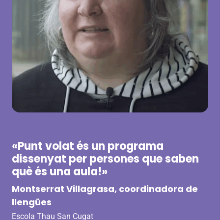
I
VEURE VÍDEO
«Punt volat és un programa
dissenyat per persones que saben
què és una aula!»
Montserrat Villagrasa, coordinadora de
llengües
Escola Thau San Cugat