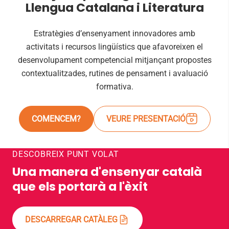
Llengua Catalana i Literatura
Estratègies d’ensenyament innovadores amb
activitats i recursos lingüístics que afavoreixen el
desenvolupament competencial mitjançant propostes
contextualitzades, rutines de pensament i avaluació
formativa.
COMENCEM?
VEURE PRESENTACIÓ
DESCOBREIX PUNT VOLAT
Una manera d'ensenyar català
que els portarà a l'èxit
DESCARREGAR CATÀLEG