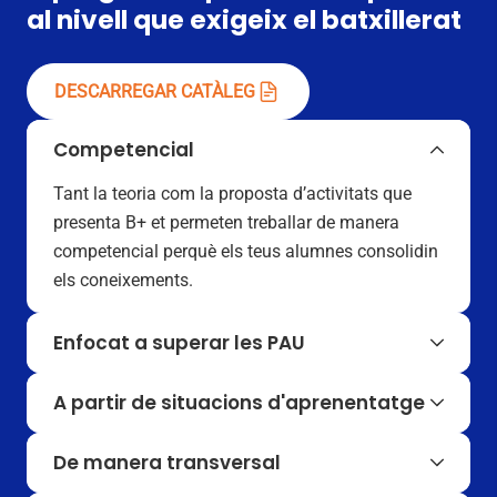
al nivell que exigeix el batxillerat
DESCARREGAR CATÀLEG
Competencial
Tant la teoria com la proposta d’activitats que
presenta B+ et permeten treballar de manera
competencial perquè els teus alumnes consolidin
els coneixements.
Enfocat a superar les PAU
Les activitats del material estan pensades perquè
A partir de situacions d'aprenentatge
els teus alumnes adquireixin les competències
que necessitaran a les PAU d’Història de la
Al llarg del quadern s’inclouen diverses situacions
De manera transversal
Filosofia.
d’aprenentatge reals i pràctiques que ajuden a