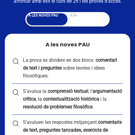
afrontar amb èxit el curs de 2n i les proves d’accés.
Alternar entre A les noves PAU y A B+
A LES NOVES PAU
A B+
A les noves PAU
La prova es divideix en dos blocs:
comentari
de text i preguntes
sobre teories i idees
filosòfiques.
S’avalua la
comprensió textual
, l’
argumentació
crítica
, la
contextualització històrica
i la
resolució de problemes filosòfics
.
S’avaluen les respostes mitjançant
comentaris
de text, preguntes tancades, exercicis de