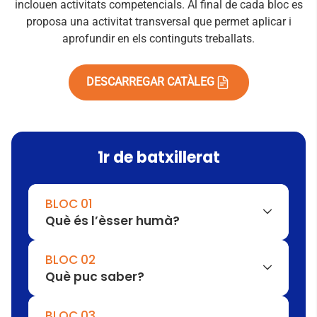
inclouen activitats competencials. Al final de cada bloc es
proposa una activitat transversal que permet aplicar i
aprofundir en els continguts treballats.
DESCARREGAR CATÀLEG
1r de batxillerat
BLOC 01
Què és l’èsser humà?
La mirada filosòfica
BLOC 02
La pregunta sobre l’ésser humà
Què puc saber?
La construcció de la identitat
La reflexió filosòfica sobre la realitat
BLOC 03