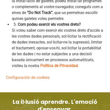
la instal·lació de galetes, podeu instal·lar programes
o complements al vostre navegador, coneguts com a
eines de
“Do Not Track”
, que us permetran escollir
quines galetes voleu permetre.
Com podeu exercir els vostres drets?
Si voleu saber com exercir els vostres drets d’accés a
les vostres dades personals, sol·licitar la rectificació
de dades inexactes, sol·licitar-ne la supressió, limitar
el tractament, oposar-vos-hi, sol·licitar la portabilitat
de les dades i no estar subjectes a una decisió
basada únicament en processos automatitzats,
visiteu la nostra
Política de Privacidad
.
Configuración de cookies
La il·lusió aprendre. L'emoció
d'ensenyar.