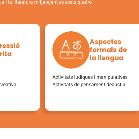
ua i la literatura mitjançant aquests quatre
Aspectes
ressió
formals de
rita
la llengua
Activitats lúdiques i manipulatives
creativa
Activitats de pensament deductiu