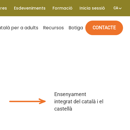
tres
Esdeveniments
Formació
Inicia sessió
CA
talà per a adults
Recursos
Botiga
CONTACTE
Ensenyament
integrat del català i el
castellà