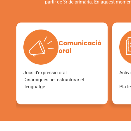
partir de 3r de primària. En aquest moment 
Comunicació
oral
Jocs d’expressió oral
Activ
Dinàmiques per estructurar el
llenguatge
Pla le