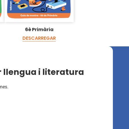
6è Primària
DESCARREGAR
llengua i literatura
mnes.