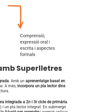
Comprensió,
expressió oral i
escrita i aspectes
formals
a amb Superlletres
grada
. Amb un
aprenentatge basat en
ge. A més,
incorpora un pla lector dins
ctura.
 integrada a 2n i 3r cicle de primària
.
i un pla lector integrat. En submergir
la il·lusió per aprendre
i permet aplicar