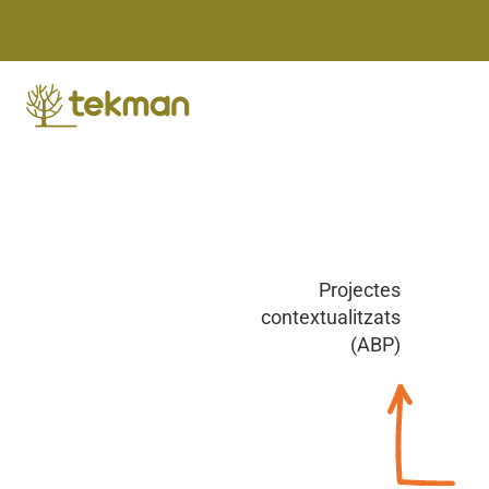
Skip
to
content
Projectes
contextualitzats
(ABP)