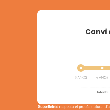
Canvi 
Superlletres
respecta el procés natural d’ad