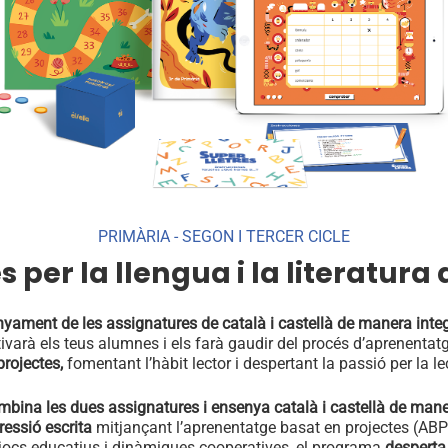
PRIMÀRIA - SEGON I TERCER CICLE
s per la llengua i la literatur
yament de les assignatures de català i castellà de manera inte
tivarà els teus alumnes i els farà gaudir del procés d’aprenentat
projectes,
fomentant l’hàbit lector i despertant la passió per la le
bina les dues assignatures i ensenya català i castellà de manera
ressió escrita
mitjançant l’aprenentatge basat en projectes (ABP) 
, jocs educatius i dinàmiques cooperatives, el programa
desperta 