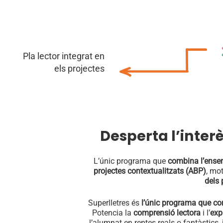
Pla lector integrat en
els projectes
Desperta l’interè
L’únic programa que
combina l’ensen
projectes contextualitzats (ABP)
, mo
dels 
Superlletres és
l’únic programa que com
Potencia la
comprensió lectora
i l’
exp
l’alumnat en reptes reals o fantàstics