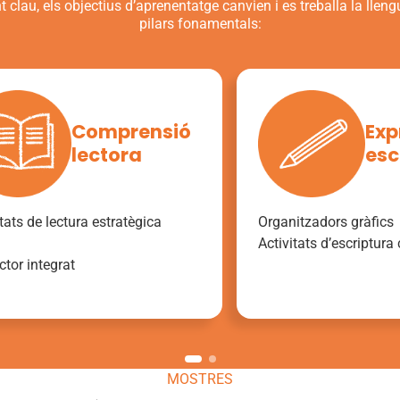
clau, els objectius d’aprenentatge canvien i es treballa la lleng
pilars fonamentals:
Comprensió
Exp
lectora
esc
itats de lectura estratègica
Organitzadors gràfics
Activitats d’escriptura 
ctor integrat
MOSTRES