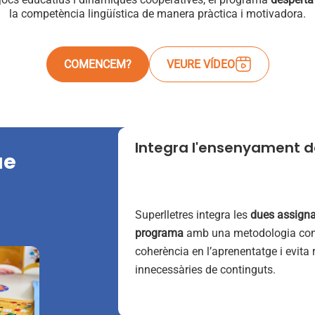
la competència lingüística de manera pràctica i motivadora.
COMENCEM?
VEURE VÍDEO
Integra l'ensenyament del
ue
Superlletres integra les
dues assigna
programa
amb una metodologia co
coherència en l’aprenentatge i evita 
innecessàries de continguts.