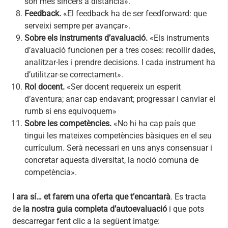
són més sincers a distància».
Feedback.
«El feedback ha de ser feedforward: que
serveixi sempre per avançar».
Sobre els instruments d’avaluació.
«Els instruments
d’avaluació funcionen per a tres coses: recollir dades,
analitzar-les i prendre decisions. I cada instrument ha
d’utilitzar-se correctament».
Rol docent.
«Ser docent requereix un esperit
d’aventura; anar cap endavant; progressar i canviar el
rumb si ens equivoquem»
Sobre les competències.
«No hi ha cap país que
tingui les mateixes competències bàsiques en el seu
currículum. Serà necessari en uns anys consensuar i
concretar aquesta diversitat, la noció comuna de
competència».
I ara sí… et farem una oferta que t’encantarà
. Es tracta
de
la nostra guia completa d’autoevaluació
i que pots
descarregar fent clic a la següent imatge: