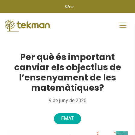
Skip
CA
to
content
Per què és important
canviar els objectius de
l’ensenyament de les
matemàtiques?
9 de juny de 2020
EMAT