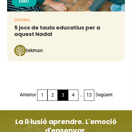
EMAT
GENERAL
5 jocs de taula educatius per a
aquest Nadal
tekman
Paginació
Anterior
…
Següent
1
2
3
4
13
de
les
entrades
La il·lusió aprendre. L'emoció
d'ensenyar.