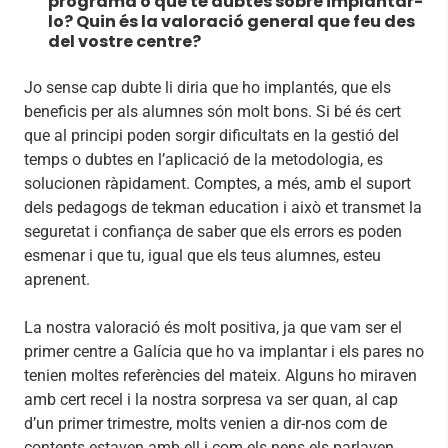
programa o que té dubtes sobre implantar-
lo? Quin és la valoració general que feu des
del vostre centre?
Jo sense cap dubte li diria que ho implantés, que els
beneficis per als alumnes són molt bons. Si bé és cert
que al principi poden sorgir dificultats en la gestió del
temps o dubtes en l’aplicació de la metodologia, es
solucionen ràpidament. Comptes, a més, amb el suport
dels pedagogs de tekman education i això et transmet la
seguretat i confiança de saber que els errors es poden
esmenar i que tu, igual que els teus alumnes, esteu
aprenent.
La nostra valoració és molt positiva, ja que vam ser el
primer centre a Galícia que ho va implantar i els pares no
tenien moltes referències del mateix. Alguns ho miraven
amb cert recel i la nostra sorpresa va ser quan, al cap
d’un primer trimestre, molts venien a dir-nos com de
contents estaven amb ell i com els nens els parlaven