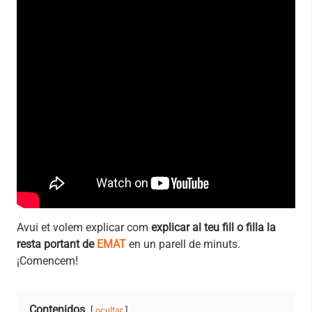
Avui et volem explicar com
explicar al teu fill o filla la
resta portant de
EMAT
en un parell de minuts.
¡Comencem!
Contenidos
ocultar