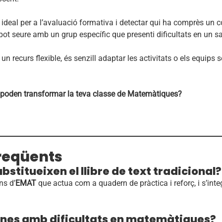
deal per a l’avaluació formativa i detectar qui ha comprès un c
pot seure amb un grup específic que presenti dificultats en un s
n recurs flexible, és senzill adaptar les activitats o els equips
 poden transformar la teva classe de Matemàtiques?
reqüents
bstitueixen el llibre de text tradicional?
ns d’
EMAT
que actua com a quadern de pràctica i reforç, i s’int
nes amb dificultats en matemàtiques?