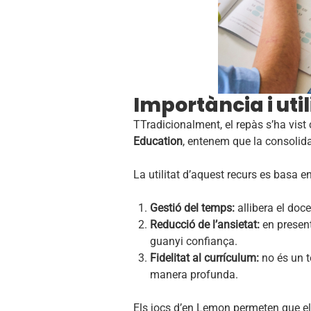
Importància i util
TTradicionalment, el repàs s’ha vis
Education
, entenem que la consolid
La utilitat d’aquest recurs es basa e
Gestió del temps:
allibera el doc
Reducció de l’ansietat:
en present
guanyi confiança.
Fidelitat al currículum:
no és un t
manera profunda.
Els jocs d’en Lemon permeten que el