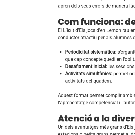
aprèn dels seus errors de manera lúd
Com funciona: de 
El L’èxit d’Els jocs d’en Lemon rau e
conductor atractiu per als alumnes d
Periodicitat sistemàtica:
s’organi
que cap concepte quedi en l’oblit
Desafiament inicial:
les sessions 
Activitats simultànies:
permet org
activitats del quadern.
Aquest format permet complir amb e
l’aprenentatge competencial i l’auto
Atenció a la divers
Un dels avantatges més grans d’Els jo
estacions o petits grups permet al d