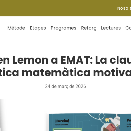
Nosal
Mètode
Etapes
Programes
Reforç
Lectures
Ca
’en Lemon a EMAT: La cla
tica matemàtica motiv
24 de març de 2026