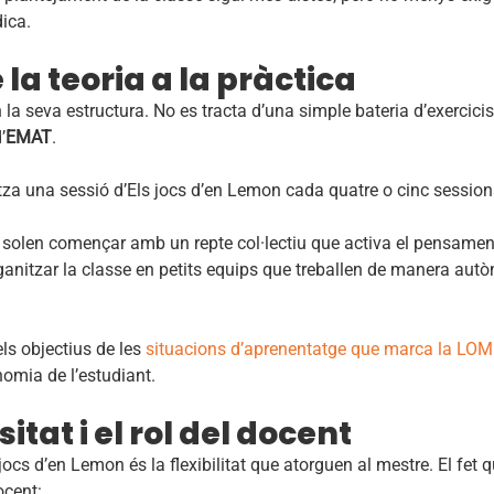
ica.
la teoria a la pràctica
n la seva estructura. No es tracta d’una simple bateria d’exercici
’
EMAT
.
tza una sessió d’Els jocs d’en Lemon cada quatre o cinc session
.
solen començar amb un repte col·lectiu que activa el pensament 
anitzar la classe en petits equips que treballen de manera aut
ls objectius de les
situacions d’aprenentatge que marca la LO
nomia de l’estudiant.
itat i el rol del docent
cs d’en Lemon és la flexibilitat que atorguen al mestre. El fet q
ocent: