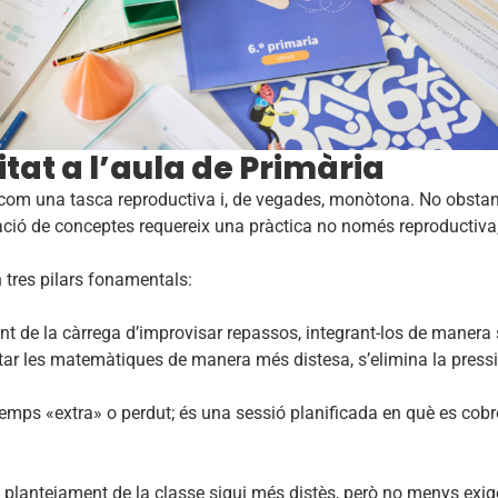
itat a l’aula de Primària
t com una tasca reproductiva i, de vegades, monòtona. No obstan
ació de conceptes requereix una pràctica no només reproductiva
n tres pilars fonamentals:
ent de la càrrega d’improvisar repassos, integrant-los de manera
ar les matemàtiques de manera més distesa, s’elimina la pressió
emps «extra» o perdut; és una sessió planificada en què es cobre
 plantejament de la classe sigui més distès, però no menys exig