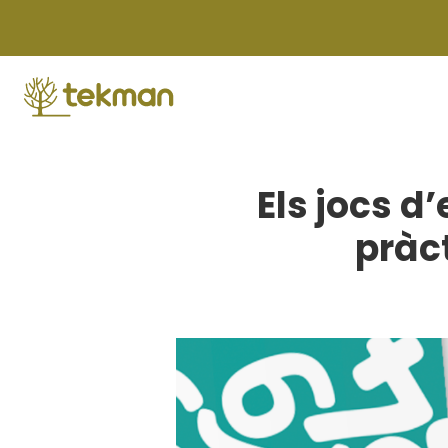
Skip
to
content
Els jocs d
pràc