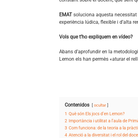
EMAT
soluciona aquesta necessitat 
experiència lúdica, flexible i d’alta r
Vols que t’ho expliquem en vídeo?
Abans d’aprofundir en la metodologi
Lemon els han permès «aturar el rell
Contenidos
ocultar
1
Què són Els jocs d’en Lemon?
2
Importància i utilitat a l’aula de Prim
3
Com funciona: de la teoria a la pràct
4
Atenció a la diversitat i el rol del doc