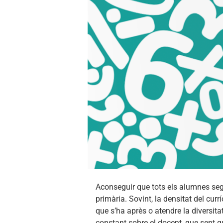
Aconseguir que tots els alumnes segu
primària. Sovint, la densitat del cu
que s’ha après o atendre la diversit
constant sobre el docent, que sent q