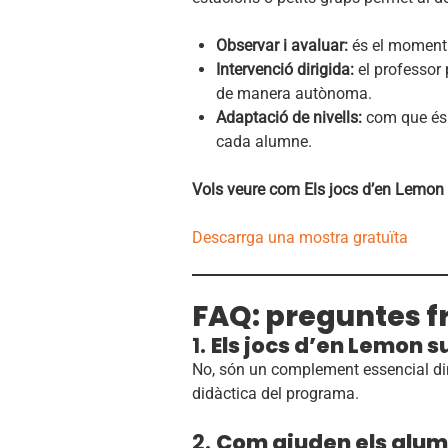
Observar i avaluar:
és el moment i
Intervenció dirigida:
el professor 
de manera autònoma.
Adaptació de nivells:
com que és u
cada alumne.
Vols veure com Els jocs d’en Lemon
Descarrga una mostra gratuïta
FAQ: preguntes f
1.
Els jocs d’en Lemon su
No, són un complement essencial di
didàctica del programa.
2.
Com ajuden els alum