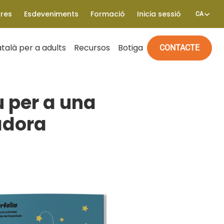
tres
Esdeveniments
Formació
Inicia sessió
CA
talà per a adults
Recursos
Botiga
CONTACTE
u per a una
adora