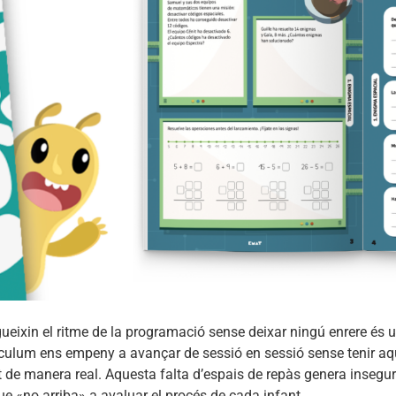
eixin el ritme de la programació sense deixar ningú enrere és u
rrículum ens empeny a avançar de sessió en sessió sense tenir aqu
at de manera real. Aquesta falta d’espais de repàs genera insegur
ue «no arriba» a avaluar el procés de cada infant.