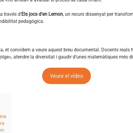
a través d’
Els jocs d’en Lemon
, un recurs dissenyat per transfo
endibilitat pedagògica.
a, et convidem a veure aquest breu documental. Docents reals h
otge», atendre la diversitat i gaudir d’unes matemàtiques més di
Veure el vídeo
ària
ica
ent