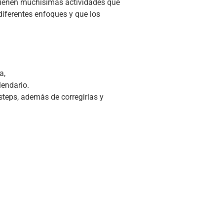
ntienen muchísimas actividades que
iferentes enfoques y que los
a,
lendario.
teps, además de corregirlas y