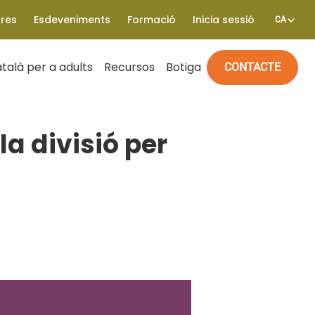
tres
Esdeveniments
Formació
Inicia sessió
CA
talà per a adults
Recursos
Botiga
CONTACTE
 divisió per