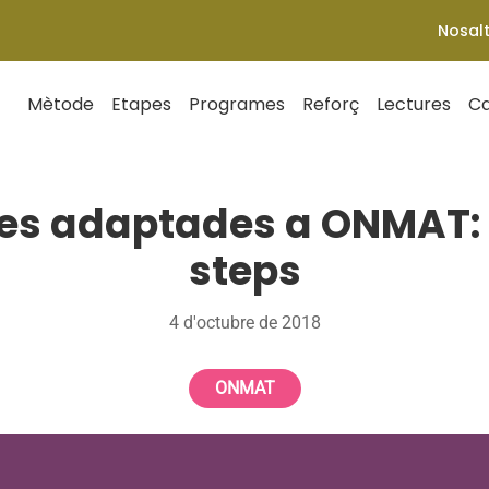
Nosal
Mètode
Etapes
Programes
Reforç
Lectures
Ca
s adaptades a ONMAT: la
steps
4 d'octubre de 2018
ONMAT