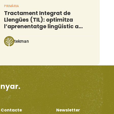
PRIMÀRIA
Tractament Integrat de
Llengües (TIL): optimitza
l’aprenentatge lingüístic a
l’aula
tekman
enyar.
Contacte
Newsletter