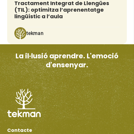
Tractament Integrat de Llengües
(TIL): optimitza l’aprenentatge
lingüístic a l’aula
tekman
La il·lusió aprendre. L'emoció
d'ensenyar.
Contacte