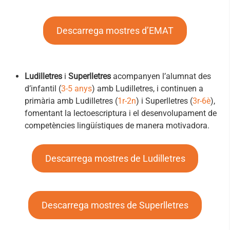
Descarrega mostres d’EMAT
Ludilletres
i
Superlletres
acompanyen l’alumnat des
d’infantil (
3‑5 anys
) amb Ludilletres, i continuen a
primària amb Ludilletres (
1r‑2n
) i Superlletres (
3r‑6è
),
fomentant la lectoescriptura i el desenvolupament de
competències lingüístiques de manera motivadora.
Descarrega mostres de Ludilletres
Descarrega mostres de Superlletres