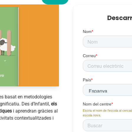
Descarr
Nom
*
Correu
*
País
*
s basat en metodologies
ificatiu. Des d’Infantil,
els
Nom del centre
*
tiques
i aprendran gràcies al
Escriu el nom de l'escola al cercad
escola nova.
ctivitats contextualitzades i