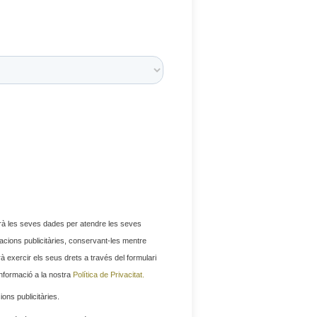
 les seves dades per atendre les seves
acions publicitàries, conservant-les mentre
à exercir els seus drets a través del formulari
nformació a la nostra
Política de Privacitat.
ns publicitàries.