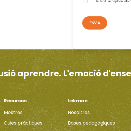
He llegit i accepto la inf
·lusió aprendre. L'emoció d'ens
Recursos
tekman
Mostres
Nosaltres
Guies pràctiques
Bases pedagògiques