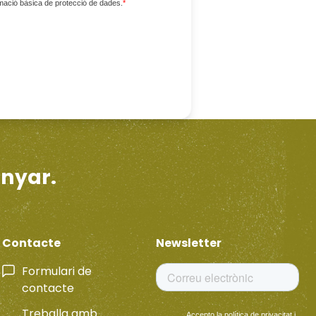
ormació bàsica de protecció de dades.
*
enyar.
Contacte
Newsletter
Formulari de
contacte
Treballa amb
Accepto la
política de privacitat
i