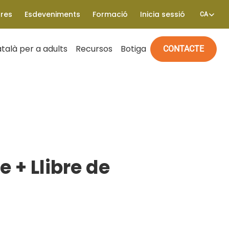
tres
Esdeveniments
Formació
Inicia sessió
CA
talà per a adults
Recursos
Botiga
CONTACTE
 + Llibre de