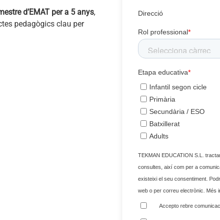
 mestre d’EMAT per a 5 anys
,
Direcció
ectes pedagògics clau per
Rol professional
*
Etapa educativa
*
Infantil segon cicle
Primària
Secundària / ESO
Batxillerat
Adults
TEKMAN EDUCATION S.L. tractarà
consultes, així com per a comunic
existeixi el seu consentiment. Podr
web o per correu electrònic. Més i
Accepto rebre comunicacio