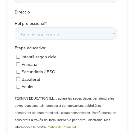
Direcció
Rol professional
*
Etapa educativa
*
Infantil segon cicle
Primària
Secundària / ESO
Batxillerat
Adults
TEKMAN EDUCATION S.L. tractarà les seves dades per atendre les
seves consultes, així com per a comunicacions publicitàries,
conservant-les mentre existeixi el seu consentiment. Podrà exercir els
seus drets a través del formulari web o per correu electrònic. Més
informació a la nostra
Política de Privacitat.