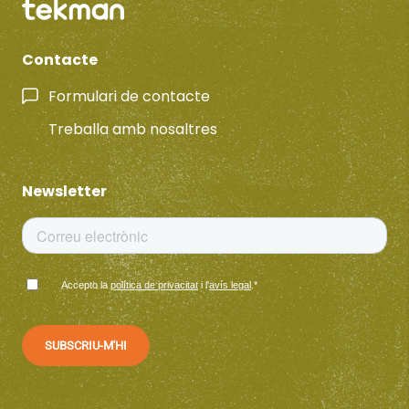
Contacte
Formulari de contacte
Treballa amb nosaltres
Newsletter
Accepto la
política de privacitat
i l'
avís legal
.
*