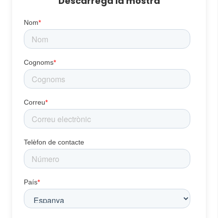
Descarrega la mostra
Nom
*
Cognoms
*
Correu
*
Telèfon de contacte
País
*