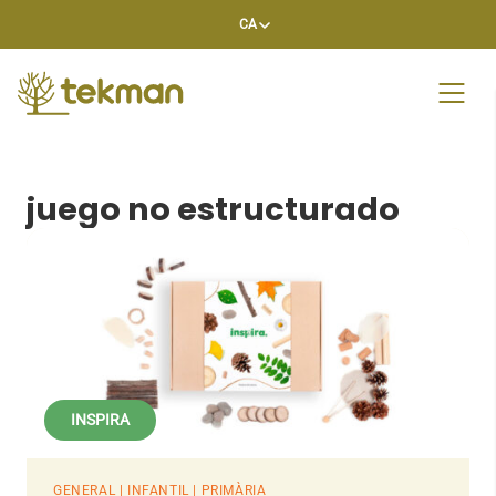
Skip
CA
to
content
juego no estructurado
INSPIRA
GENERAL | INFANTIL | PRIMÀRIA