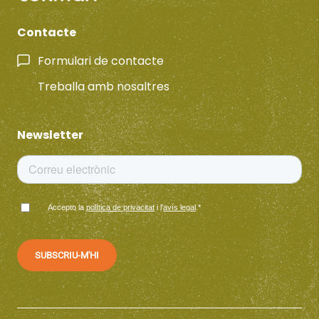
Contacte
Formulari de contacte
Treballa amb nosaltres
Newsletter
Accepto la
política de privacitat
i l'
avís legal
.
*