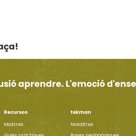
laça!
·lusió aprendre. L'emoció d'ens
Recursos
tekman
Mostres
Nosaltres
Guies pràctiques
Bases pedagògiques