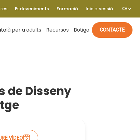
tres
Esdeveniments
Formació
Inicia sessió
CA
talà per a adults
Recursos
Botiga
CONTACTE
es de Disseny
atge
URE VÍDEO