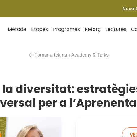
Nosal
Mètode
Etapes
Programes
Reforç
Lectures
Ca
Tornar a tekman Academy & Talks
la diversitat: estratègi
versal per a l’Aprenent
VE