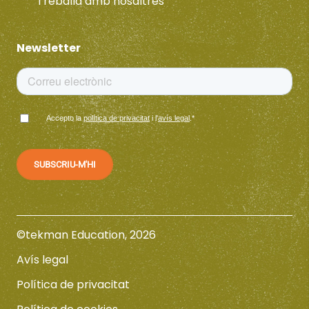
Treballa amb nosaltres
Newsletter
Accepto la
política de privacitat
i l'
avís legal
.
*
©tekman Education, 2026
Avís legal
Política de privacitat