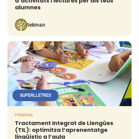
d’activitats i lectures per als teus
alumnes
tekman
SUPERLLETRES
PRIMÀRIA
Tractament Integrat de Llengües
(TIL): optimitza l’aprenentatge
lingüístic a l’aula