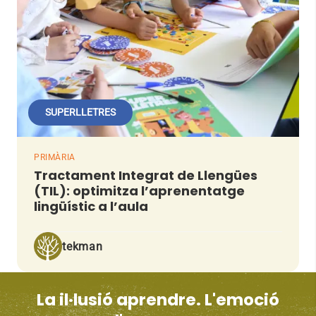
SUPERLLETRES
PRIMÀRIA
Tractament Integrat de Llengües
(TIL): optimitza l’aprenentatge
lingüístic a l’aula
tekman
La il·lusió aprendre. L'emoció