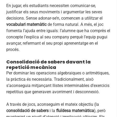
En jugar, els estudiants necessiten comunicar-se,
justificar els seus moviments i argumentar les seves
decisions. Sense adonar-se’n, comencen a utilitzar el
vocabulari matemàtic
de forma natural. A més, el joc
fomenta l’ajuda entre iguals: l’alumne que ha comprès el
concepte l’explica al seu company perquè l’equip pugui
avançar, refermant el seu propi aprenentatge en el
procés.
Consolidació de sabers davant la
repetició mecànica
Per dominar les operacions algebraiques o aritmètiques,
la pràctica és necessària. Tradicionalment, això
s’aconseguia mitjançant llistes interminables d’exercicis
repetitius que generaven avorriment i desconnexió.
A través de jocs, aconseguim el mateix objectiu (la
consolidació de sabers
i la
fluïdesa matemàtica
), però
mantenint un nivell d’atenció i implicació altíssim. Els