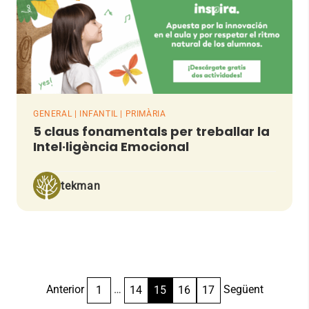
GENERAL | INFANTIL | PRIMÀRIA
5 claus fonamentals per treballar la
Intel·ligència Emocional
tekman
Paginació
Anterior
…
Següent
1
14
15
16
17
de