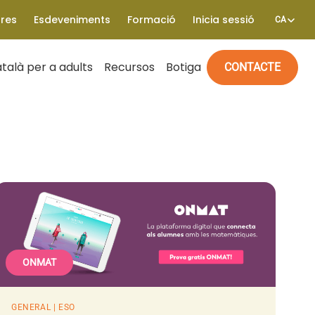
tres
Esdeveniments
Formació
Inicia sessió
CA
talà per a adults
Recursos
Botiga
CONTACTE
ONMAT
GENERAL | ESO