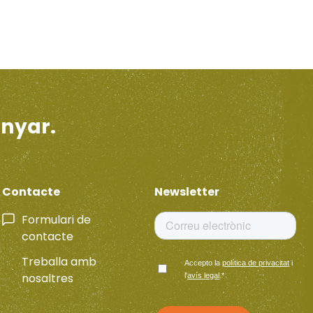
enyar.
Contacte
Newsletter
Formulari de
contacte
Treballa amb
Accepto la
política de privacitat
i
nosaltres
l'
avís legal
.
*