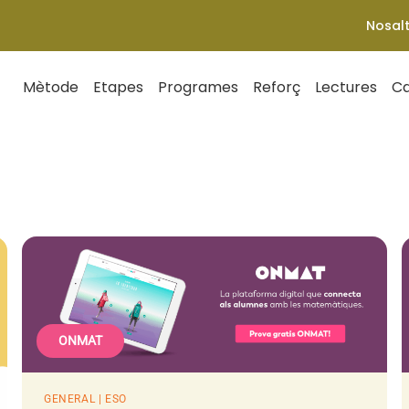
Nosal
Mètode
Etapes
Programes
Reforç
Lectures
Ca
ONMAT
GENERAL | ESO