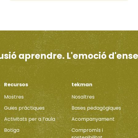
·lusió aprendre. L'emoció d'ens
Recursos
tekman
Mostres
Nosaltres
Guies pràctiques
Bases pedagògiques
Activitats per a l’aula
Acompanyament
Botiga
Compromís i
sostenibilitat